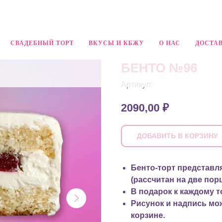
СВАДЕБНЫЙ ТОРТ
ВКУСЫ И КБЖУ
О НАС
ДОСТАВ
БЕНТО №96
Артикул:
2090,00
₽
ДОБАВИТЬ В КОРЗИНУ
Бенто-торт представля
(рассчитан на две порц
В подарок к каждому т
Рисунок и надпись мо
корзине.